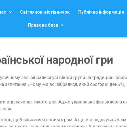
нас
Світлячок-вістівничок
Публічна інформація
Правова база
аїнської народної гри
зичному залі зібралися усі вікові групи на традиційні розв
на запитання «Чому ми всі зібралися, який сьогодні день?»,
ати відзначення такого дня. Адже українська фольклорна ск
ління.
атрон, щоб навчитися новим іграм. А ще він подякував усі
ь до цього, принісши каву та солодощі. У всіх був чудовий