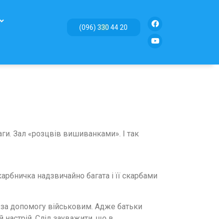
(096) 330 44 20
аги. Зал «розцвів вишиванками». І так
арбничка надзвичайно багата і її скарбами
м за допомогу військовим. Адже батьки
 настрій. Слід зауважити, що в