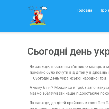
Головна
Про 
Сьогодні день укр
Як завжди, в останню п’ятницю місяця, в му
приємно було почути від дітей у відповідь 
– Сьогодні день української народної гри.
А чому б і ні? Можливо й треба започаткув
маємо збагачувати наше підростаюче поко
Як завжди, до дітей прийшов в гості Пес П
вихованців нашого закладу знову долучилис