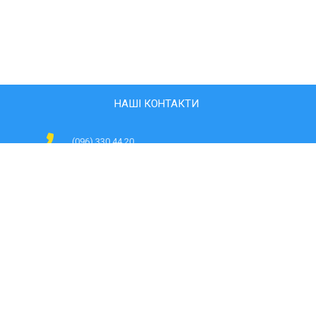
НАШІ КОНТАКТИ
(096) 330 44 20
svitlyachki@ukr.net
08701, Київська область, м.Обухів, вул. Володимира
Чаплінського 24
ЯК НАС ЗНАЙТИ