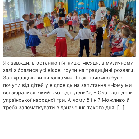
Як завжди, в останню п’ятницю місяця, в музичному
залі зібралися усі вікові групи на традиційні розваги.
Зал «розцвів вишиванками». І так приємно було
почути від дітей у відповідь на запитання «Чому ми
всі зібралися, який сьогодні день?», – Сьогодні день
української народної гри. А чому б і ні? Можливо й
треба започаткувати відзначення такого дня. […]