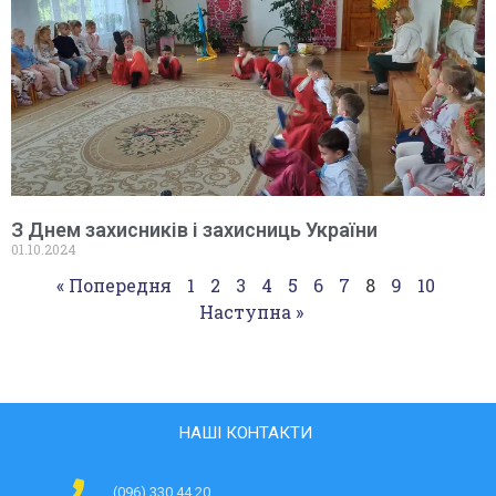
З Днем захисників і захисниць України
01.10.2024
« Попередня
1
2
3
4
5
6
7
8
9
10
Наступна »
НАШІ КОНТАКТИ
(096) 330 44 20