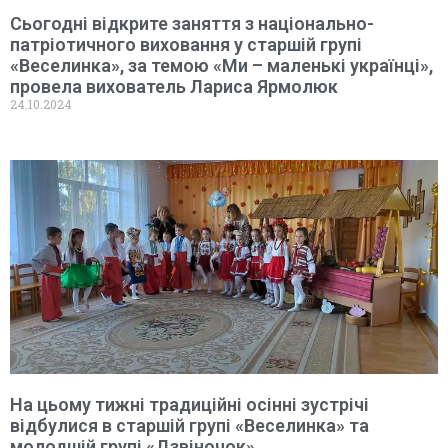
Сьогодні відкрите заняття з національно-
патріотичного виховання у старшій групі
«Веселинка», за темою «Ми – маленькі українці»,
провела вихователь Лариса Ярмолюк
24.10.2024
На цьому тижні традиційні осінні зустрічі
відбулися в старшій групі «Веселинка» та
молодшій групі «Дзвіночок»