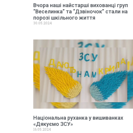
Вчора наші найстарші вихованці груп
“Веселинка” та “Дзвіночок” стали на
порозі шкільного життя
30.05.2024
Національна руханка у вишиванках
«Дякуємо ЗСУ»
16.05.2024