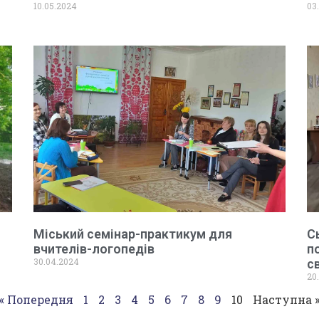
10.05.2024
03
Міський семінар-практикум для
С
вчителів-логопедів
п
30.04.2024
с
20
« Попередня
1
2
3
4
5
6
7
8
9
10
Наступна 