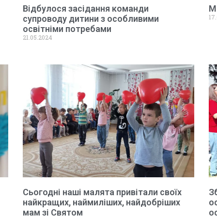
Відбулося засідання команди
М
17
супроводу дитини з особливими
освітніми потребами
21.05.2024
Сьогодні наші малята привітали своїх
З
найкращих, наймиліших, найдобріших
о
мам зі Святом
о