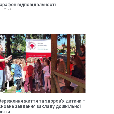
арафон відповідальності
.05.2024
береження життя та здоров’я дитини –
сновне завдання закладу дошкільної
світи