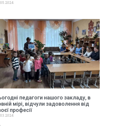
.05.2024
ьогодні педагоги нашого закладу, в
овній мірі, відчули задоволення від
воєї професії
.03.2024
»