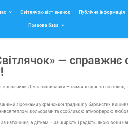
нас
Світлячок-вістівничок
Публічна інформація
Правова база
Світлячок» — справжнє 
!
ю відзначили День вишиванки — символ єдності поколінь, н
вжніми зірочками української традиції: у барвистих вишива
овнився теплом, кольорами та особливою атмосферою любові
а натхнення, а діткам — за щирість і радість, якою вони н