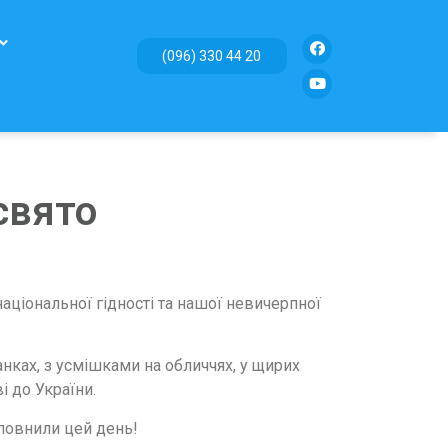
(096) 330 44 20
свято
аціональної гідності та нашої невичерпної
нках, з усмішками на обличчях, у щирих
 до України.
аповнили цей день!