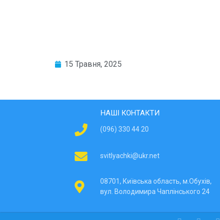
15 Травня, 2025
НАШІ КОНТАКТИ
(096) 330 44 20
svitlyachki@ukr.net
08701, Київська область, м.Обухів,
вул. Володимира Чаплінського 24