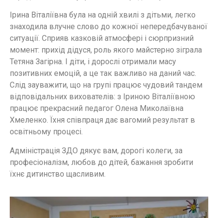
Ірина Віталіївна була на одній хвилі з дітьми, легко
знаходила влучне слово до кожної непередбачуваної
ситуації. Сприяв казковій атмосфері і сюрпризний
момент: прихід дідуся, роль якого майстерно зіграла
Тетяна Загірна. І діти, і дорослі отримали масу
позитивних емоцій, а це так важливо на даний час.
Слід зауважити, що на групі працює чудовий тандем
відповідальних вихователів: з Іриною Віталіївною
працює прекрасний педагог Олена Миколаївна
Хмеленко. Їхня співпраця дає вагомий результат в
освітньому процесі.
Адміністрація ЗДО дякує вам, дорогі колеги, за
професіоналізм, любов до дітей, бажання зробити
їхнє дитинство щасливим.