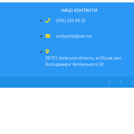
НАШІ КОНТАКТИ
(096) 330 44 20
svitlyachki@ukr.net
08701, Київська область, м.Обухів, вул.
Володимира Чаплінського 24