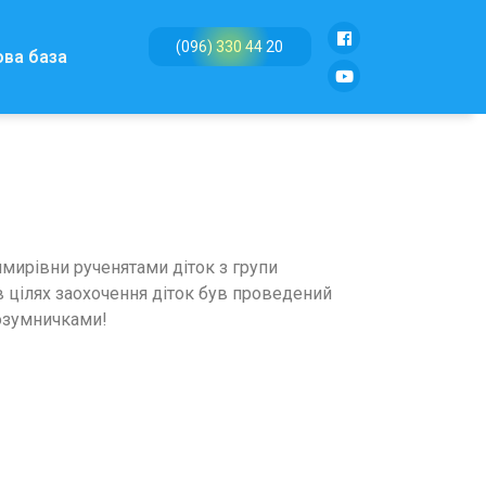
(096) 330 44 20
ова база
имирівни рученятами діток з групи
в цілях заохочення діток був проведений
озумничками!