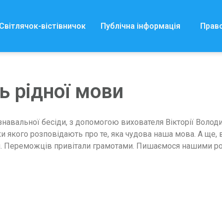
Світлячок-вістівничок
Публічна інформація
Прав
 рідної мови
знавальної бесіди, з допомогою вихователя Вікторії Волод
 якого розповідають про те, яка чудова наша мова. А ще, 
ви. Переможців привітали грамотами. Пишаємося нашими р