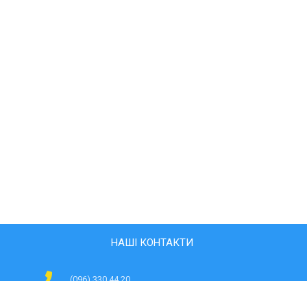
НАШІ КОНТАКТИ
(096) 330 44 20
svitlyachki@ukr.net