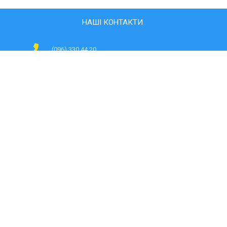
НАШІ КОНТАКТИ
(096) 330 44 20
svitlyachki@ukr.net
08701, Київська область, м.Обухів, вул. Володимира
Чаплінського 24
ЯК НАС ЗНАЙТИ