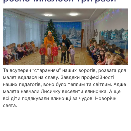
Та всупереч “старанням” наших ворогів, розвага для
малят вдалася на славу. Завдяки професійності
наших педагогів, воно було теплим та світлим. Адже
малята навчали Лисичку веселити ялиночка. А ще
всі діти подякували ялиночці за чудові Новорічні
свята.