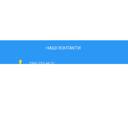
НАШІ КОНТАКТИ
(096) 330 44 20
svitlyachki@ukr.net
08701, Київська область, м.Обухів, вул. Володимира
Чаплінського 24
ЯК НАС ЗНАЙТИ