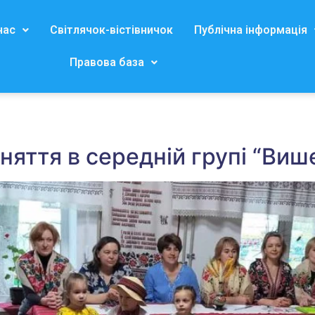
нас
Світлячок-вістівничок
Публічна інформація
Правова база
аняття в середній групі “Виш