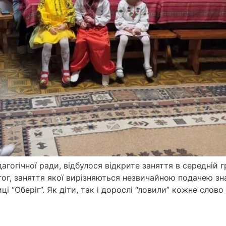
дагогічної ради, відбулося відкрите заняття в середній 
гог, заняття якої вирізняються незвичайною подачею з
і “Оберіг”. Як діти, так і дорослі “ловили” кожне слово 