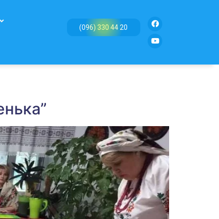
(096) 330 44 20
енька”