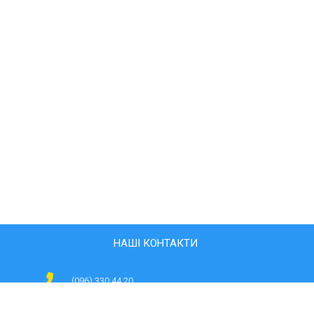
НАШІ КОНТАКТИ
(096) 330 44 20
svitlyachki@ukr.net