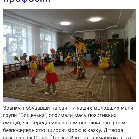
Зранку, побувавши на святі у наших молодших малят
групи “Вишенька”, отримали масу позитивних
емоцій, які передалися з їхнім веселим настроєм,
безпосередністю, щирою вірою в казку. Дітвора
шукала пані Осінь, (Тетяна Загірна) з хмаринкою та